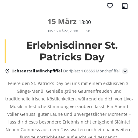
favorite_border
15 März
18:00
BIS
15 MÄRZ, 23:00
5h
Erlebnisdinner St.
Patricks Day
Ochsenstall Mönchpfiffel
Dorfplatz 1 06556 Mönchpfiffel
Feiere den St. Patrick’s Day bei uns mit einem exklusiven 3-
Gänge-Menü! Genieße grüne Gaumenfreuden und
traditionelle irische Köstlichkeiten, während du dich von Live-
Musik in festliche Stimmung verzaubern lässt. Ein Abend
voller Genuss, guter Laune und unvergesslicher Momente –
lass dir dieses besondere Erlebnis nicht entgehen! Sláinte!
Neben Guinness aus dem Fass warten noch ein paar weitere,
flüssige Köstlichkeiten auf euch! Seid gespannt.