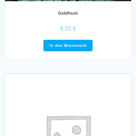
Geldfisch
8,50
€
In den Warenkorb